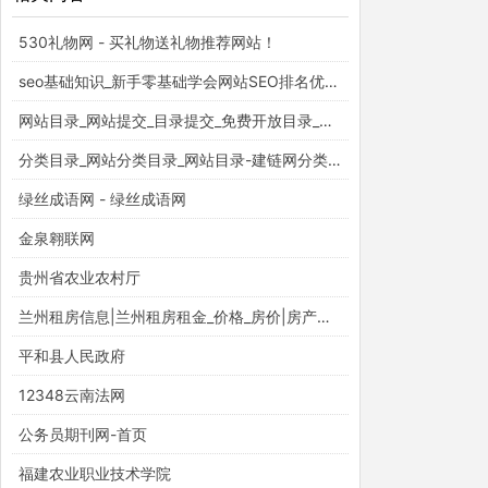
530礼物网 - 买礼物送礼物推荐网站！
seo基础知识_新手零基础学会网站SEO排名优化_百度云入门视频教程_梵吉seo
网站目录_网站提交_目录提交_免费开放目录_童话村分类目录官网
分类目录_网站分类目录_网站目录-建链网分类目录
绿丝成语网 - 绿丝成语网
金泉翱联网
贵州省农业农村厅
兰州租房信息|兰州租房租金_价格_房价|房产网-安居客租房网
平和县人民政府
12348云南法网
公务员期刊网-首页
福建农业职业技术学院