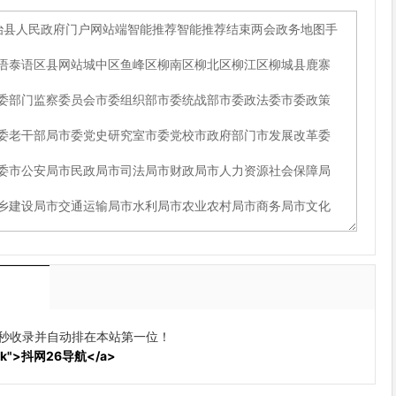
动秒收录并自动排在本站第一位！
blank">抖网26导航</a>