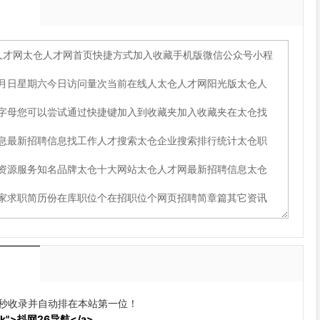
动秒收录并自动排在本站第一位！
blank">抖网26导航</a>