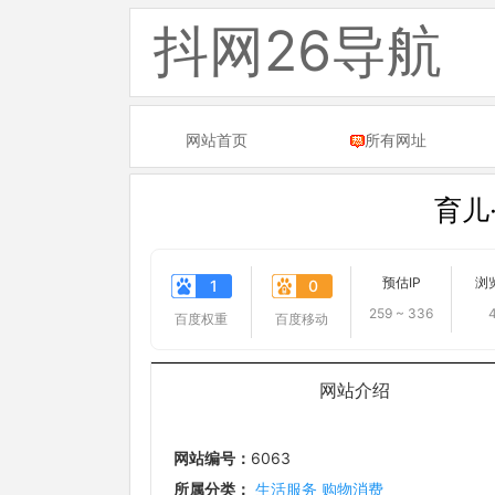
抖网26导航
网站首页
所有网址
育儿
预估IP
浏
1
0
259 ~ 336
百度权重
百度移动
网站介绍
网站编号：
6063
所属分类：
生活服务
购物消费