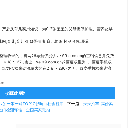
、产后及育儿实用知识，为0-7岁宝宝的父母提供护理、营养及早
。
育儿网,育儿,育儿网,母婴健康,育儿知识,怀孕分娩,喂养
航整理收录的，抖网26导航仅提供ye.99.com.cn的基础信息并免费
116.182.167 ,地址：ye.99.com.cn的百度权重为1、百度手机权
、百度PC端来访流量大约在218 ~ 286-之间、百度手机端来访流
tml
收藏此网址
心 一带一路TOP10影响力社会智库
|
下一篇：
天天拍车-高价卖
上门检测评估、全国买家竞拍