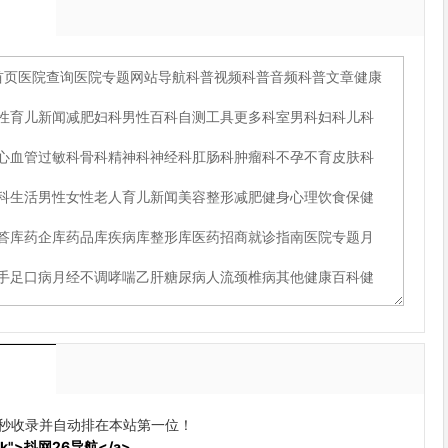
动秒收录并自动排在本站第一位！
blank">抖网26导航</a>