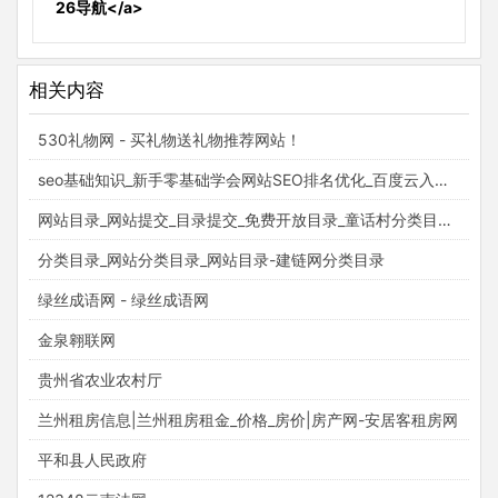
26导航</a>
相关内容
530礼物网 - 买礼物送礼物推荐网站！
seo基础知识_新手零基础学会网站SEO排名优化_百度云入门视频教程_梵吉seo
网站目录_网站提交_目录提交_免费开放目录_童话村分类目录官网
分类目录_网站分类目录_网站目录-建链网分类目录
绿丝成语网 - 绿丝成语网
金泉翱联网
贵州省农业农村厅
兰州租房信息|兰州租房租金_价格_房价|房产网-安居客租房网
平和县人民政府